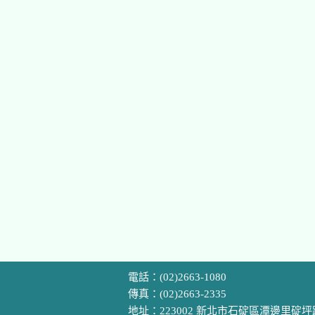
電話：(02)2663-1080
傳真：(02)2663-2335
地址：223002 新北市石碇區潭邊里碇坪