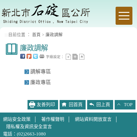
進入內容區塊
Toggle
naviga
:::
目前位置 ：
首頁
>
廉政調解
廉政調解
字級設定：
調解專區
廉政專區
友善列印
回首頁
回上頁
TOP
網站安全政策
│
著作權聲明
│
網站資料開放宣言
│
隱私權及資訊安全宣言
電話：(02)2663-1080