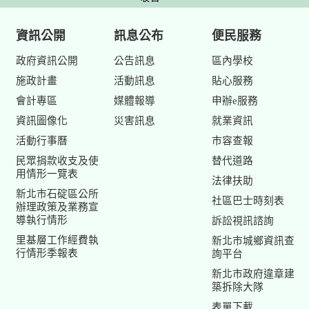
資訊公開
訊息公布
便民服務
政府資訊公開
公告訊息
區內學校
施政計畫
活動訊息
貼心服務
會計專區
媒體報導
申辦e服務
資訊圖像化
災害訊息
就業資訊
活動行事曆
市容查報
民眾捐款收支及使
替代道路
用情形一覽表
法律扶助
新北市石碇區公所
社區巴士時刻表
辦理政策及業務宣
導執行情形
訴訟視訊諮詢
里基層工作經費執
新北市城鄉資訊查
行情形季報表
詢平台
新北市政府違章建
築拆除大隊
表單下載