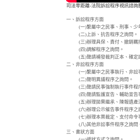
司法零距離-法院訴訟程序視訊諮詢
一、訴訟程序方面
(一)繫屬中之民事、刑事、
(二)上訴、抗告程序之詢問。
(三)辦理具保、責付、撤銷
(四)調解程序之詢問。
(五)聲請補發裁判正本、確
二、非訟程序方面
(一)繫屬中之民事執行、非
(二)聲明異議程序之詢問。
(三)聲請民事強制執行事件程
(四)聲請監護宣告、輔助宣
(五)辦理拋棄繼承、陳報遺
(六)辦理公示催告事件程序之
(七)辦理本票裁定、支付命
(八)其他非訟事件程序之詢問
三、書狀方面
(一)遞狀方式之詢問。