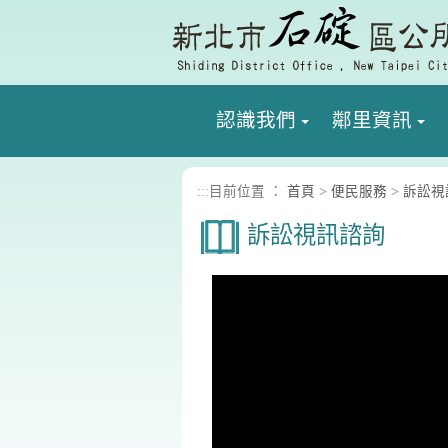
進入內容區塊
認識我們
鄰里資訊
:::
目前位置 ：
首頁
>
便民服務
>
訴訟視
訴訟視訊諮詢