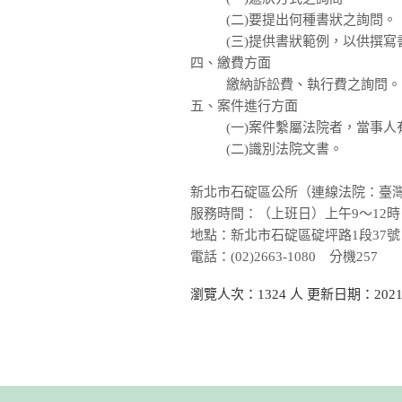
(二)要提出何種書狀之詢問。
(三)提供書狀範例，以供撰寫
四、繳費方面
繳納訴訟費、執行費之詢問。
五、案件進行方面
(一)案件繫屬法院者，當事
(二)識別法院文書。
新北市石碇區公所（連線法院：臺
服務時間：（上班日）上午9～12時
地點：新北市石碇區碇坪路1段37號
電話：(02)2663-1080 分機257
瀏覽人次：1324 人 更新日期：2021-