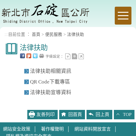
進入內容區塊
Toggle
naviga
:::
目前位置 ：
首頁
>
便民服務
>
法律扶助
法律扶助
字級設定：
法律扶助相關資訊
QR Code下載專區
法律扶助宣導資料
友善列印
回首頁
回上頁
TOP
網站安全政策
│
著作權聲明
│
網站資料開放宣言
│