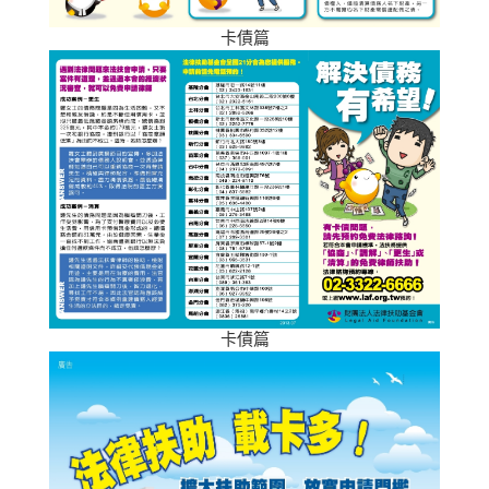
卡債篇
卡債篇