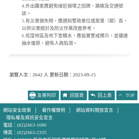
4.外出離家應避免接近損壞之招牌、路樹及交通號
誌。
5.有災害損失時，應通知警政單位或是里（鄰）長，
以供災害統計及防災作業改進參考。
6.低窪地區及地下室積水，應設置警戒標示，並儘速
抽水復原，避免人員陷溺。
瀏覽人次：2642 人 更新日期：2023-09-15
友善列印
回首頁
回上頁
TOP
網站安全政策
│
著作權聲明
│
網站資料開放宣言
│
隱私權及資訊安全宣言
電話：(02)2663-1080
傳真：(02)2663-2335