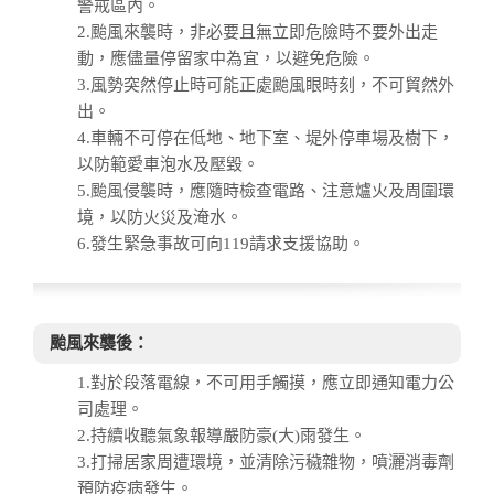
警戒區內。
2.颱風來襲時，非必要且無立即危險時不要外出走
動，應儘量停留家中為宜，以避免危險。
3.風勢突然停止時可能正處颱風眼時刻，不可貿然外
出。
4.車輛不可停在低地、地下室、堤外停車場及樹下，
以防範愛車泡水及壓毀。
5.颱風侵襲時，應隨時檢查電路、注意爐火及周圍環
境，以防火災及淹水。
6.發生緊急事故可向119請求支援協助。
颱風來襲後：
1.對於段落電線，不可用手觸摸，應立即通知電力公
司處理。
2.持續收聽氣象報導嚴防豪(大)雨發生。
3.打掃居家周遭環境，並清除污穢雜物，噴灑消毒劑
預防疫病發生。