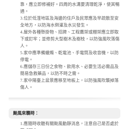
靠，應立即修補好。四周的水溝要清理乾淨，使其暢
通。
3.位於低漥地區及海邊的住戶及民眾應及早疏散至安
全地方，以防海水倒灌及水災發生。
4.屋外各種懸掛物、招牌、工程鷹架或棚架應立即取
下或釘牢；並修剪大型樹木及樹枝，以防強風吹落傷
人。
5.家中應準備蠟燭、乾電池、手電筒及收音機，以防
停電。
6.應儲存三日份之食物、飲用水、必要生活必需品及
簡易急救藥品，以防不時之需。
7.家中陽臺上盆景應移至地板上，以防強風吹襲掉落
傷人。
颱風來襲時：
1.應隨時收聽有關颱風動靜消息，注意自己是否處於