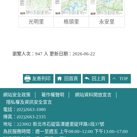
光明里
格頭里
永安里
瀏覽人次：947 人 更新日期：2026-06-22
友善列印
回首頁
回上頁
TOP
網站安全政策
│
著作權聲明
│
網站資料開放宣言
│
隱私權及資訊安全宣言
電話：(02)2663-1080
傳真：(02)2663-2335
地址：223002 新北市石碇區潭邊里碇坪路1段37號
為民服務時間：週一至週五 上午08:00~12:00 下午13:00~17:00