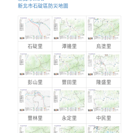
新北市石碇區防災地圖
石碇里
潭邊里
烏塗里
彭山里
豐田里
隆盛里
豐林里
永定里
中民里